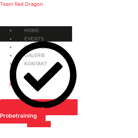
Zum
Team Red Dragon
Inhalt
springen
HOME
EVENTS
KURSPLAN
GALERIE
KONTAKT
X
Probetraining
Facebook