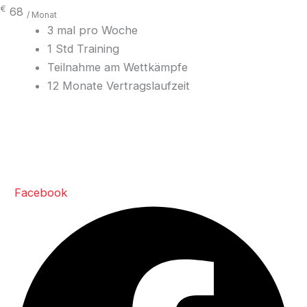
€
68
/ Monat
3 mal pro Woche
1 Std Training
Teilnahme am Wettkämpfe
12 Monate Vertragslaufzeit
Team Red Dragon
Facebook