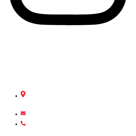
Unsere Partner
Kontakt
Im Moldengraben 42, 70806
Kornwestheim
teamreddragon@web.de
01525 5473228